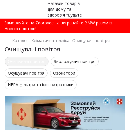
Замовляйте на Zdorovee та вигравайте BMW разом із
Новою поштою!
Каталог
Кліматична техніка
Очищувачі повітря
Очищувачі повітря
Очищувачі повітря
Зволожувачі повітря
Осушувачі повітря
Озонатори
HEPA фільтри та інші витратники