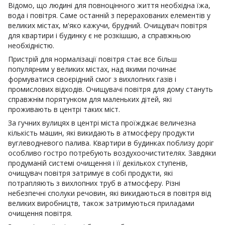
Очисник зволожувач
Відомо, що людині для повноцінного життя необхідна їжа,
повітря
вода і повітря. Саме останній з перерахованих елементів у
великих містах, м'яко кажучи, брудний. Очищувач повітря
для квартири і будинку є не розкішшю, а справжньою
необхідністю.
Пристрій для нормалізації повітря стає все більш
популярним у великих містах, над якими починає
формуватися своєрідний смог з вихлопних газів і
промислових відходів. Очищувачі повітря для дому стануть
справжнім порятунком для маленьких дітей, які
проживають в центрі таких міст.
За гучних вулицях в центрі міста проїжджає величезна
кількість машин, які викидають в атмосферу продукти
вуглеводневого палива. Квартири в будинках поблизу доріг
особливо гостро потребують воздухоочистителях. Завдяки
продуманій системі очищення і її декількох ступенів,
очищувач повітря затримує в собі продукти, які
потрапляють з вихлопних труб в атмосферу. Різні
небезпечні сполуки речовин, які викидаються в повітря від
великих виробництв, також затримуються приладами
очищення повітря.