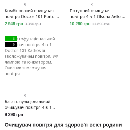
5
19
Комбінований очищувач
Потужний очищувач
повітря Doctor-101 Porto 4-
повітря 4-в-1 Olsona Aello з
в-1 із зволожувачем
УФ-лампою та іонізатором
2 949 грн
10 290 грн
3 390 грн
11 890 грн
повітря, 4-ст. HEPA-
фільтром, іонізатором та
6
нічником
6
9
Багатофункціональний
очищувач повітря 4-в-1
Doctor-101 Kadros зі
9 290 грн
зволожувачем повітря, УФ
лампою та іонізатором.
Очищувач повітря для здоров'я всієї родини