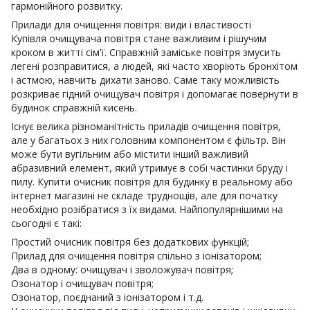
гармонійного розвитку.
Прилади для очищення повітря: види і властивості
Купівля очищувача повітря стане важливим і рішучим
кроком в житті сім'ї. Справжній заміське повітря змусить
легені розправитися, а людей, які часто хворіють бронхітом
і астмою, навчить дихати заново. Саме таку можливість
розкриває гідний очищувач повітря і допомагає повернути в
будинок справжній кисень.
Існує велика різноманітність приладів очищення повітря,
але у багатьох з них головним компонентом є фільтр. Він
може бути вугільним або містити інший важливий
абразивний елемент, який утримує в собі частинки бруду і
пилу. Купити очисник повітря для будинку в реальному або
інтернет магазині не складе труднощів, але для початку
необхідно розібратися з їх видами. Найпопулярнішими на
сьогодні є такі:
Простий очисник повітря без додаткових функцій;
Прилад для очищення повітря спільно з іонізатором;
Два в одному: очищувач і зволожувач повітря;
Озонатор і очищувач повітря;
Озонатор, поєднаний з іонізатором і т.д.