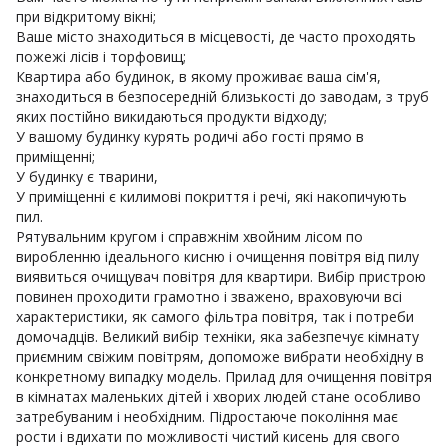
при відкритому вікні;
Ваше місто знаходиться в місцевості, де часто проходять
пожежі лісів і торфовищ;
Квартира або будинок, в якому проживає ваша сім'я,
знаходиться в безпосередній близькості до заводам, з труб
яких постійно викидаються продукти відходу;
У вашому будинку курять родичі або гості прямо в
приміщенні;
У будинку є тварини,
У приміщенні є килимові покриття і речі, які накопичують
пил.
Рятувальним кругом і справжнім хвойним лісом по
виробленню ідеального кисню і очищення повітря від пилу
виявиться очищувач повітря для квартири. Вибір пристрою
повинен проходити грамотно і зважено, враховуючи всі
характеристики, як самого фільтра повітря, так і потреби
домочадців. Великий вибір техніки, яка забезпечує кімнату
приємним свіжим повітрям, допоможе вибрати необхідну в
конкретному випадку модель. Прилад для очищення повітря
в кімнатах маленьких дітей і хворих людей стане особливо
затребуваним і необхідним. Підростаюче покоління має
рости і вдихати по можливості чистий кисень для свого