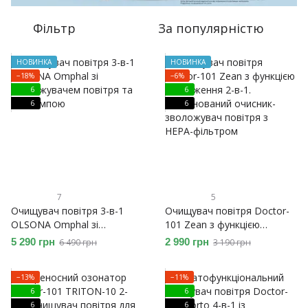
Фільтр
За популярністю
НОВИНКА
НОВИНКА
−18%
−6%
6
6
6
6
7
5
Очищувач повітря 3-в-1
Очищувач повітря Doctor-
OLSONA Omphal зі
101 Zean з функцією
зволожувачем повітря та
зволоження 2-в-1.
5 290 грн
2 990 грн
6 490 грн
3 190 грн
УФ-лампою
Комбінований очисник-
зволожувач повітря з
−13%
−11%
HEPA-фільтром
6
6
6
6