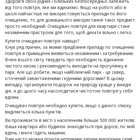
Здоров'я своїх рідних і близьких безпосередньо залежить
від того повітря, яке ми вдихаємо. Якщо на роботі або в
школі найчастіше не використовуються прилади по його
очищенню, то для домашнього використання такої предмет
просто необхідний. Очищувач повітря для квартири стане
незамінним пристроєм для того, щоб дихати вільно і легко.
Купити очищувач повітря: навіщо?
Існує ряд причин, за якими придбання приладу по очищенню
повітря в приміщенні виявиться незамінним і затребуваним.
Вчені всього світу твердять про необхідність вдихання
чистого кисню і рекомендують виходити на прогулянку в
парк. Але що робити, якщо найближчий парк - це сквер,
оточений завантаженими і курними дорогами? В цьому
випадку, організувати подорож на природу краще у вихідні
дні, а до цього часу насолодитися чистотою повітря у себе
вдома.
Очищувач повітря необхідно купити, якщо з даного списку
виділяється кілька пунктів.
Ви проживаєте в місті з населенням більше 500 000 жителів;
Ваша квартира або будинок знаходиться при дорозі, по якій
вдень і вночі їздять машини;
Вам часто можна почути неприємні запахи вихлопних газів