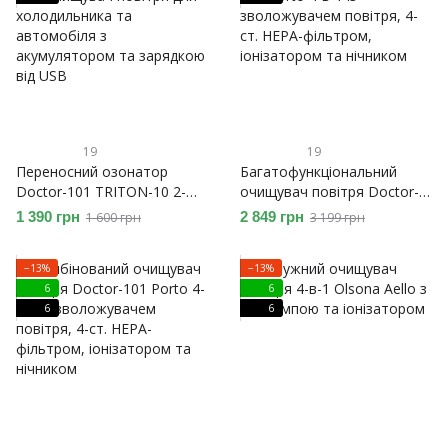
19
19
Переносний озонатор
Багатофункціональний
Doctor-101 TRITON-10 2-
очищувач повітря Doctor-
в-1, очищувач повітря для
101 Porto 4-в-1 із
1 390 грн
2 849 грн
1 600 грн
3 199 грн
холодильника та
зволожувачем повітря, 4-
автомобіля з
ст. HEPA-фільтром,
−13%
−13%
акумулятором та зарядкою
іонізатором та нічником
6
6
від USB
6
6