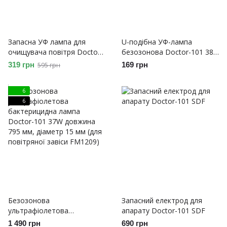
Запасна УФ лампа для
U-подібна УФ-лампа
очищувача повітря Doctor-
безозонова Doctor-101 38w
101 Atlant
розміром 39 см (підходить
319 грн
169 грн
595 грн
для безозонової лампи
Smart Radar, CARMEN-S)
6
6
Безозонова
Запасний електрод для
ультрафіолетова
апарату Doctor-101 SDF
бактерицидна лампа
1 490 грн
690 грн