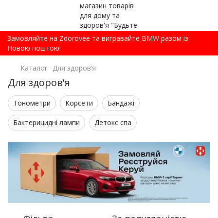
Замовляйте на Zdorovee та вигравайте BMW разом із
Новою поштою!
Каталог
Для здоров’я
Для здоров’я
Тонометри
Корсети
Бандажі
Бактерицидні лампи
Детокс спа