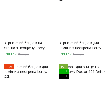
Зігріваючий бандаж на
Зігріваючий бандаж для
стегно з неопрену Lorey
гомілки з неопрена Lorey
190 грн
199 грн
228 грн
550 грн
−17%
ТОП
6
6