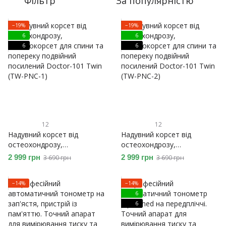
Фільтр
За популярністю
−19%
−19%
6
6
6
6
12
12
Надувний корсет від
Надувний корсет від
остеохондрозу,
остеохондрозу,
пневмокорсет для спини та
пневмокорсет для спини та
2 999 грн
2 999 грн
3 690 грн
3 690 грн
попереку подвійний
попереку подвійний
посилений Doctor-101 Twin
посилений Doctor-101 Twin
−14%
−14%
(TW-PNC-1)
(TW-PNC-2)
6
6