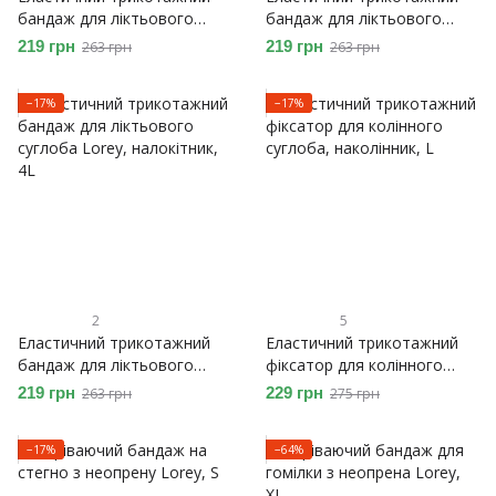
бандаж для ліктьового
бандаж для ліктьового
суглоба Lorey, налокітник
суглоба Lorey, налокітник
219 грн
219 грн
263 грн
263 грн
−17%
−17%
2
5
Еластичний трикотажний
Еластичний трикотажний
бандаж для ліктьового
фіксатор для колінного
суглоба Lorey, налокітник
суглоба, наколінник
219 грн
229 грн
263 грн
275 грн
−17%
−64%