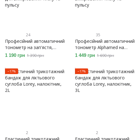
24
35
Професійний автоматичний
Професійний автоматичний
тонометр на зап'ястя,
тонометр Alphamed на
пристрій із пам'яттю.
передпліччі. Точний апарат
1 190 грн
1 449 грн
1 390 грн
1 690 грн
Точний апарат для
для вимірювання тиску та
вимірювання тиску та
пульсу
−17%
−17%
пульсу
2
2
Еластичний трикотажний
Еластичний трикотажний