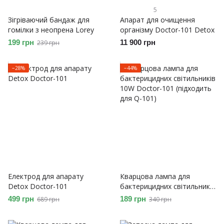
5
Зігріваючий бандаж для
Апарат для очищення
гомілки з неопрена Lorey
організму Doctor-101 Detox
199 грн
11 900 грн
239 грн
−28%
−44%
Електрод для апарату
Кварцова лампа для
Detox Doctor-101
бактерицидних світильників
10W Doctor-101 (підходить
499 грн
189 грн
689 грн
340 грн
для Q-101)