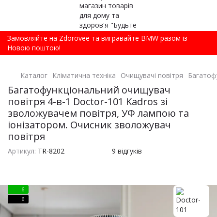
Замовляйте на Zdorovee та вигравайте BMW разом із
Новою поштою!
Каталог
Кліматична техніка
Очищувачі повітря
Багатофу
Багатофункціональний очищувач
повітря 4-в-1 Doctor-101 Kadros зі
зволожувачем повітря, УФ лампою та
іонізатором. Очисник зволожувач
повітря
Артикул:
TR-8202
9 відгуків
6
6