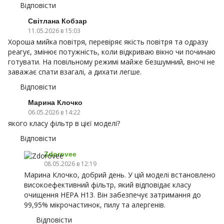
Відповісти
Світлана Кобзар
11.05.2026 в 15:03
Хороша мийка повітря, перевіряє якість повітря та одразу
реагує, змінює потужність, коли відкриваю вікно чи починаю
готувати. На повільному режимі майже безшумний, вночі не
заважає спати взагалі, а дихати легше.
Відповісти
Марина Клочко
06.05.2026 в 14:22
якого класу фільтр в цієї моделі?
Відповісти
Zdorovee
08.05.2026 в 12:19
Марина Клочко, добрий день. У цій моделі встановлено
високоефективний фільтр, який відповідає класу
очищення HEPA H13. Він забезпечує затримання до
99,95% мікрочастинок, пилу та алергенів.
Відповісти