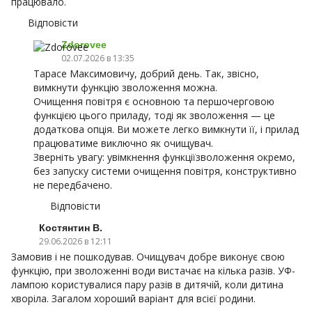
працювало.
Відповісти
Zdorovee
02.07.2026 в 13:35
Тарасе Максимовичу, добрий день. Так, звісно,
вимкнути функцію зволоження можна.
Очищення повітря є основною та першочерговою
функцією цього приладу, тоді як зволоження — це
додаткова опція. Ви можете легко вимкнути її, і прилад
працюватиме виключно як очищувач.
Зверніть увагу: увімкнення функціїзволоження окремо,
без запуску системи очищення повітря, конструктивно
не передбачено.
Відповісти
Костянтин В.
29.06.2026 в 12:11
Замовив і не пошкодував. Очищувач добре виконує свою
функцію, при зволоженні води вистачає на кілька разів. УФ-
лампою користувалися пару разів в дитячій, коли дитина
хворіла. Загалом хороший варіант для всієї родини.