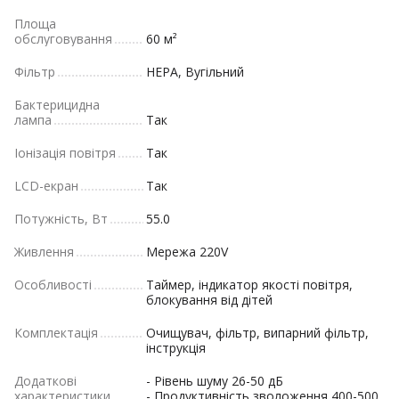
Площа
обслуговування
60 м²
Фільтр
HEPA, Вугільний
Бактерицидна
лампа
Так
Іонізація повітря
Так
LCD-екран
Так
Потужність, Вт
55.0
Живлення
Мережа 220V
Особливості
Таймер, індикатор якості повітря,
блокування від дітей
Комплектація
Очищувач, фільтр, випарний фільтр,
інструкція
Додаткові
- Рівень шуму 26-50 дБ
характеристики
- Продуктивність зволоження 400-500