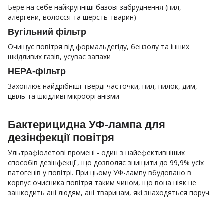
Бере на себе найкрупніші базові забруднення (пил,
алергени, волосся та шерсть тварин)
Вугільний фільтр
Очищує повітря від формальдегіду, бензолу та інших
шкідливих газів, усуває запахи
HEPA-фільтр
Захоплює найдрібніші тверді часточки, пил, пилок, дим,
цвіль та шкідливі мікроорганізми
Бактерицидна УФ-лампа для
дезінфекції повітря
Ультрафіолетові промені - один з найефективніших
способів дезінфекції, що дозволяє знищити до 99,9% усіх
патогенів у повітрі. При цьому УФ-лампу вбудовано в
корпус очисника повітря таким чином, що вона ніяк не
зашкодить ані людям, ані тваринам, які знаходяться поруч.