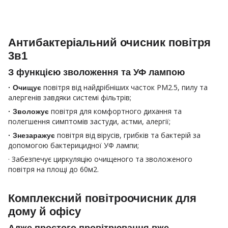
Антибактеріальний очисник повітря
3в1
З функцією зволоження та УФ лампою
повітря від найдрібніших часток PM2.5, пилу та
· Очищує
алергенів завдяки системі фільтрів;
повітря для комфортного дихання та
· Зволожує
полегшення симптомів застуди, астми, алергії;
повітря від вірусів, грибків та бактерій за
· Знезаражує
допомогою бактерицидної УФ лампи;
· Забезпечує циркуляцію очищеного та зволоженого
повітря на площі до 60м2.
Комплексний повітроочисник для
дому й офісу
Адже простого провітрювання вже