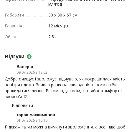
мл/год
Габарити
30 x 30 x 67 см
Гарантія
12 місяців
Об'єм
2.5 л
Відгуки
9
Валерія
09.07.2026 в 18:02
Добре очищує і зволожує, відчуваю, як покращилася якість
повітря вдома. Зникла ранкова закладеність носа і ніби
прокидатися легше. Рекомендую всім, хто дбає комфорт і
здоров’я 🫶
Відповісти
тарас максимович
01.07.2026 в 10:10
Підскажіть чи можна вимкнути зволоження, а все інше щоб