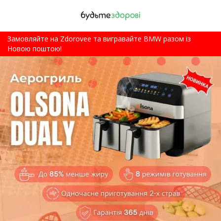
Замовляйте на Zdorovee та вигравайте BMW разом із
Новою поштою!