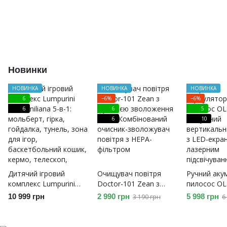
Новинки
НОВИНКА
НОВИНКА
НОВИНКА
6
−6%
−6%
6
6
5
6
10
Дитячий ігровий
Очищувач повітря
Ручний аку
комплекс Lumpurini
Doctor-101 Zean з
пилосос OL
Massimiliana 5-в-1:
функцією зволоження
Потужний
10 999 грн
2 990 грн
5 998 грн
3 190 грн
6
мольберт, гірка,
2-в-1. Комбінований
вертикальн
гойдалка, тунель, зона
очисник-зволожувач
з LED-екра
для ігор,
повітря з HEPA-
лазерним