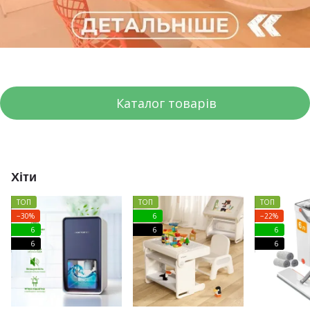
Каталог товарів
Хіти
ТОП
ТОП
ТОП
−30%
6
−22%
6
6
6
6
6