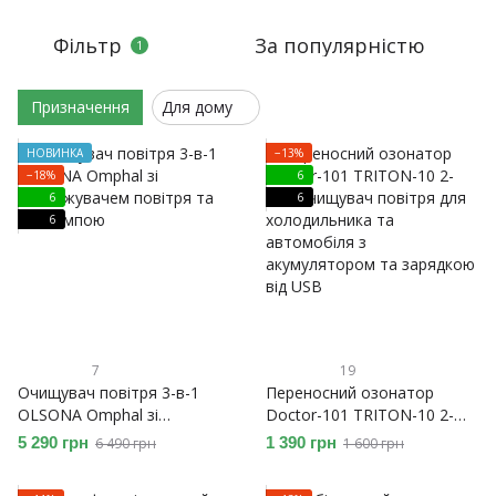
Фільтр
За популярністю
1
Призначення
Для дому
НОВИНКА
−13%
−18%
6
6
6
6
7
19
Очищувач повітря 3-в-1
Переносний озонатор
OLSONA Omphal зі
Doctor-101 TRITON-10 2-
зволожувачем повітря та
в-1, очищувач повітря для
5 290 грн
1 390 грн
6 490 грн
1 600 грн
УФ-лампою
холодильника та
автомобіля з