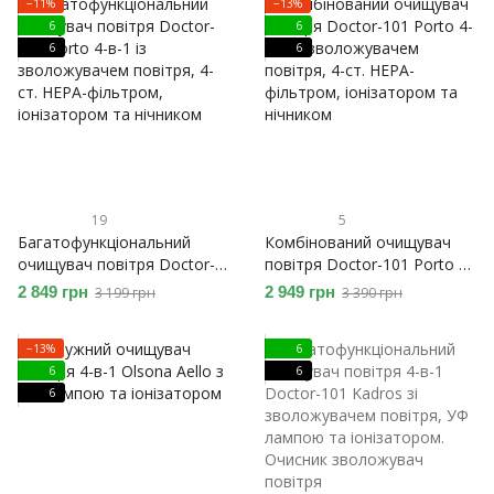
−11%
−13%
акумулятором та зарядкою
6
6
від USB
6
6
19
5
Багатофункціональний
Комбінований очищувач
очищувач повітря Doctor-
повітря Doctor-101 Porto 4-
101 Porto 4-в-1 із
в-1 із зволожувачем
2 849 грн
2 949 грн
3 199 грн
3 390 грн
зволожувачем повітря, 4-
повітря, 4-ст. HEPA-
ст. HEPA-фільтром,
фільтром, іонізатором та
−13%
6
іонізатором та нічником
нічником
6
6
6