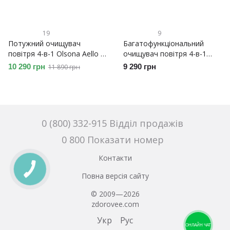
19
9
Потужний очищувач
Багатофункціональний
повітря 4-в-1 Olsona Aello з
очищувач повітря 4-в-1
УФ-лампою та іонізатором
Doctor-101 Kadros зі
10 290 грн
9 290 грн
11 890 грн
зволожувачем повітря, УФ
лампою та іонізатором.
Очисник зволожувач
повітря
0 (800) 332-915 Відділ продажів
0 800 Показати номер
Контакти
Повна версія сайту
© 2009—2026
zdorovee.com
Укр
Рус
ОНЛАЙН ЧАТ