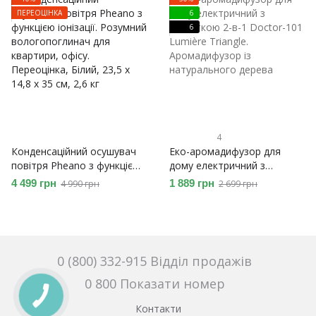
оригінал
ПЕРЕОЦІНКА
6
6
4
Конденсаційний осушувач
Еко-аромадифузор для
повітря Pheano з функцією
дому електричний з
іонізації. Розумний
підсвіткою 2-в-1 Doctor-101
4 499 грн
1 889 грн
4 990 грн
2 699 грн
вологопоглинач для
Lumière Triangle.
квартири, офісу. Переоцінка
Аромадифузор із
натурального дерева
0 (800) 332-915 Відділ продажів
0 800 Показати номер
Контакти