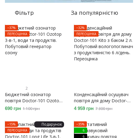
Фільтр
За популярністю
−37%
−32%
ПЕРЕОЦІНКА
ПЕРЕОЦІНКА
2
Бюджетний озонатор
Конденсаційний осушувач
повітря Doctor-101 Ozotop
повітря для дому Doctor-
3-в-1, води та продуктів.
101 Kito з баком 2 л.
690 грн
4 959 грн
1 100 грн
7 300 грн
Побутовий генератор
Побутовий вологопоглинач
озону
з продуктивністю 6 л/день.
Подарунок
−15%
−35%
Переоцінка
ПЕРЕОЦІНКА
6
6