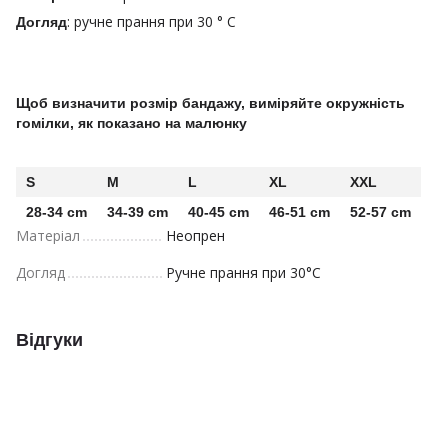
: ручне прання при 30 ° C
Догляд
Щоб визначити розмір бандажу, виміряйте окружність
гомілки, як показано на малюнку
S
M
L
XL
XXL
28-34 cm
34-39 cm
40-45 cm
46-51 cm
52-57 cm
Матеріал
Неопрен
Догляд
Ручне прання при 30°C
Відгуки