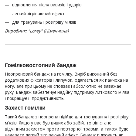
відновлення після вивихів і ударів
легкий зігріваючий ефект
для тренувань і розігріву м'язів
Виробник: "Lorey" (Німеччина)
Гомілковостопний бандаж
Неопреновий бандаж на гомілку. Виріб виконаний без
додаткових фіксаторів і липучок, одягається як панчоха на
ногу, але при цьому не сповзає і абсолютно не заважає
руху. Бандаж забезпечує надійну підтримку литкового м'яза
і покращує її продуктивність.
Захист гомілки
Такий бандаж з неопрена підійде для тренування і розігріву
м'язів. Якщо у вас був вивих або забій, то він стане
відмінним захистом проти повторної травми, а також буде
надавати легкий зігріваючий ефект. Бандаж підходить як