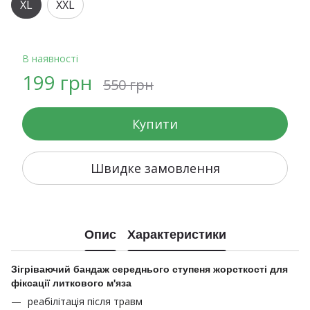
XL
XXL
В наявності
199 грн
550 грн
Купити
Швидке замовлення
Опис
Характеристики
Зігріваючий бандаж середнього ступеня жорсткості для
фіксації литкового м'яза
реабілітація після травм