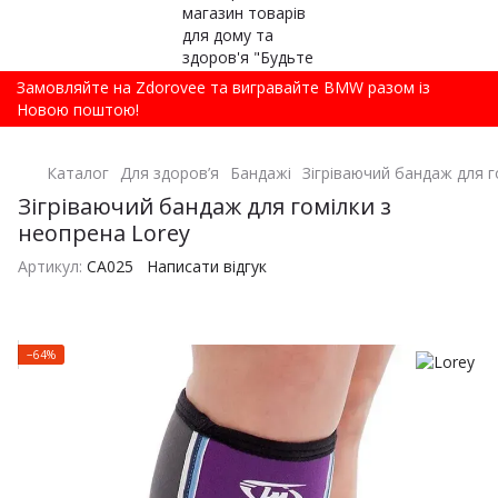
Замовляйте на Zdorovee та вигравайте BMW разом із
Новою поштою!
Каталог
Для здоров’я
Бандажі
Зігріваючий бандаж для г
Зігріваючий бандаж для гомілки з
неопрена Lorey
Артикул:
СА025
Написати відгук
−64%