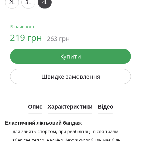
2L
3L
4L
В наявності
219 грн
263 грн
Купити
Швидке замовлення
Опис
Характеристики
Відео
Еластичний ліктьовий бандаж
для занять спортом, при реабілітації після травм
зберігає тепло, надійно фіксує суглоб і знімає біль