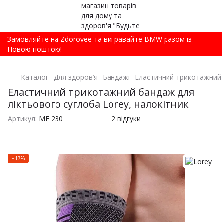
Замовляйте на Zdorovee та вигравайте BMW разом із
Новою поштою!
Каталог
Для здоров’я
Бандажі
Еластичний трикотажний 
Еластичний трикотажний бандаж для
ліктьового суглоба Lorey, налокітник
Артикул:
ME 230
2 відгуки
−17%