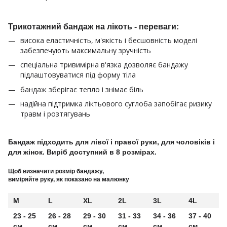
Трикотажний бандаж на лікоть - переваги:
висока еластичність, м'якість і бесшовність моделі
забезпечують максимальну зручність
спеціальна тривимірна в'язка дозволяє бандажу
підлаштовуватися під форму тіла
бандаж зберігає тепло і знімає біль
надійна підтримка ліктьового суглоба запобігає ризику
травм і розтягувань
Бандаж підходить для лівої і правої руки, для чоловіків і
для жінок. Виріб доступний в 8 розмірах.
Щоб визначити розмір бандажу,
виміряйте руку, як показано на малюнку
M
L
XL
2L
3L
4L
23 - 25
26 - 28
29 - 30
31 - 33
34 - 36
37 - 40
см
см
см
см
см
см