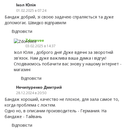
Ікол Юлія
01.02.2025 в 07:24
Бандаж добрий, зі своєю задачею спраляється та дуже
допомогає. Швидко відправили
Відповісти
Zdorovee
03.02.2025 в 14:37
Ікол Юлія , доброго дня! Дуже вдячні за зворотній
зв'язок. Нам дуже важлива ваша думка і відгук!
Сподіваємось побачити вас знову у нашому інтернет -
магазині
Відповісти
Нечипуренко Дмитрий
28.12.2024 в 20:50
Бандаж хороший, качество не плохое, для зала самое то,
когда проблема с локтем.
Одно но, в описании производитель - Германия. На
бандаже - Тайвань
Відповісти