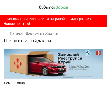
Замовляйте на Zdorovee та вигравайте BMW разом із
Новою поштою!
Каталог
Шезлонги-гойдалки
Шезлонги-гойдалки
Немає товарів