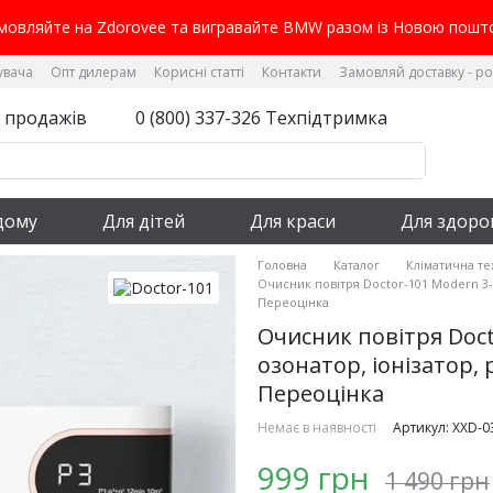
мовляйте на Zdorovee та вигравайте BMW разом із Новою пошт
увача
Опт дилерам
Корисні статті
Контакти
Замовляй доставку - р
л продажів
0 (800) 337-326 Техпідтримка
дому
Для дітей
Для краси
Для здоро
Головна
Каталог
Кліматична те
Очисник повітря Doctor-101 Modern 3-в
Переоцінка
Очисник повітря Doct
озонатор, іонізатор,
Переоцінка
Немає в наявності
Артикул: XXD-0
999 грн
1 490 грн