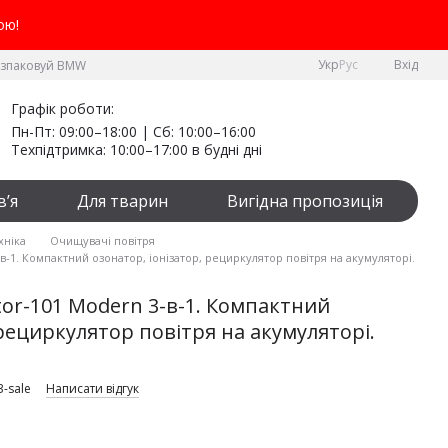
ою!
Укр
Рус
Вхід
озпаковуй BMW
Графік роботи:
Пн-Пт: 09:00–18:00 | Сб: 10:00–16:00
Техпідтримка: 10:00–17:00 в будні дні
в’я
Для тварин
Вигідна пропозиція
хніка
Очищувачі повітря
-1. Компактний озонатор, іонізатор, рециркулятор повітря на акумуляторі.
or-101 Modern 3-в-1. Компактний
 рециркулятор повітря на акумуляторі.
3-sale
Написати відгук