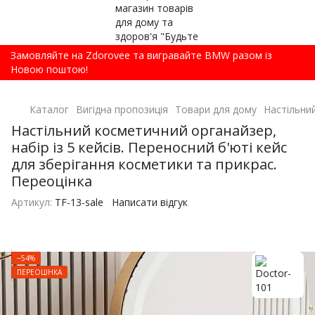
Замовляйте на Zdorovee та вигравайте BMW разом із
Новою поштою!
Каталог
Вигідна пропозиція
Товари для дому
Настільний
Настільний косметичний органайзер,
набір із 5 кейсів. Переносний б'юті кейс
для зберігання косметики та прикрас.
Переоцінка
Артикул:
TF-13-sale
Написати відгук
−54%
ПЕРЕОЦІНКА