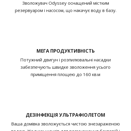
Зволожувач Odyssey оснащений містким
резервуаром і насосом, що накачує воду в базу.
МЕГА ПРОДУКТИВНІСТЬ
Потужний двигун і розпилювальні насадки
забезпечують швидке зволоження усього
приміщення площею до 160 кв.м
ДЕЗІНФЕКЦІЯ УЛЬТРАФІОЛЕТОМ
Ваша домівка зволожується чистою знезараженою
водою. Жодних шансів для розмноження бактерій і