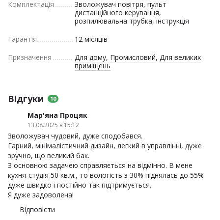
Комплектація
Зволожувач повітря, пульт
дистанційного керування,
розпилювальна трубка, інструкція
Гарантія
12 місяців
Призначення
Для дому
,
Промисловий
,
Для великих
приміщень
Відгуки
10
Мар'яна Процяк
13.08.2025 в 15:12
Зволожувач чудовий, дуже сподобався.
Гарний, мінімалістичний дизайн, легкий в управлінні, дуже
зручно, що великий бак.
З основною задачею справляється на відмінно. В мене
кухня-студія 50 кв.м., то вологість з 30% піднялась до 55%
дуже швидко і постійно так підтримується.
Я дуже задоволена!
Відповісти