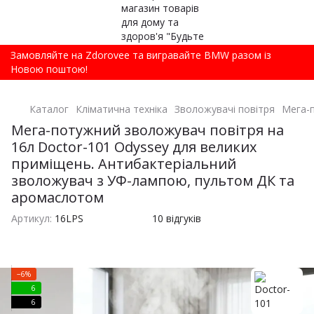
Замовляйте на Zdorovee та вигравайте BMW разом із
Новою поштою!
Каталог
Кліматична техніка
Зволожувачі повітря
Мега-п
Мега-потужний зволожувач повітря на
16л Doctor-101 Odyssey для великих
приміщень. Антибактеріальний
зволожувач з УФ-лампою, пультом ДК та
аромаслотом
Артикул:
16LPS
10 відгуків
−6%
6
6