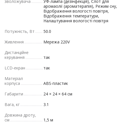
зволожувача
УФ-лампа (дезінфекція), Слот для
аромаолії (ароматерапія), Режим сну,
Відображення вологості повітря,
Відображення температури,
Налаштування вологості повітря
Потужність, Вт
50.0
Живлення
Мережа 220V
Дистанційне
керування
так
LCD-екран
так
Матеріал
корпуса
ABS-пластик
Габарити
24 × 24 × 64 см
Вага, кг
3.1
Довжина дроту,
см
1,5 м