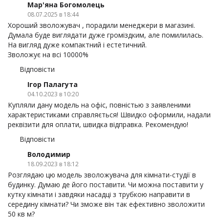
Мар'яна Богомолець
08.07.2025 в 18:44
Хороший зволожувач , порадили менеджери в магазині.
Думала буде виглядати дуже громіздким, але помилилась.
На вигляд дуже компактний і естетичний.
Зволожує на всі 10000%
Відповісти
Ігор Палагута
04.10.2023 в 10:20
Купляли дану модель на офіс, повністью з заявленими
характеристиками справляється! Швидко оформили, надали
реквізити для оплати, швидка відправка. Рекомендую!
Відповісти
Володимир
18.09.2023 в 18:12
Розглядаю цю модель зволожувача для кімнати-студії в
будинку. Думаю де його поставити. Чи можна поставити у
кутку кімнати і завдяки насадці з трубкою направити в
середину кімнати? Чи зможе він так ефективно зволожити
50 кв м?