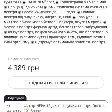
кухні та ін. ◉ CADR 70 м³ / год ◉ Концентрація аніонів 5 млн
◉ Площа дії до 25 кв.м ◉ 7-ми ступенева система очищення
повітря ◉ Ресурс УФ-лампи до 8000 годин ◉ Очищає
повітря від пилу, пилку, алергенів, цвілі. ◉ Кварцування
миттєво вбиває хвороботворні бактерії, віруси і мікроби. ◉
Усуваэ з повітря формальдегід, бензол і газові забруднення.
◉ Іонізує повітря, покращуючи його якість, що благотворно
впливає на самопочуття і працездатність, підвищує захисні
сили організму. ◉ Підтримує оптимальну вологість повітря.
Немає в наявності
4 389 грн
Повідомити, коли з'явиться
Подарунок
Фільтр HEPA 12 для очищувача повітря Doctor-
101 Shane