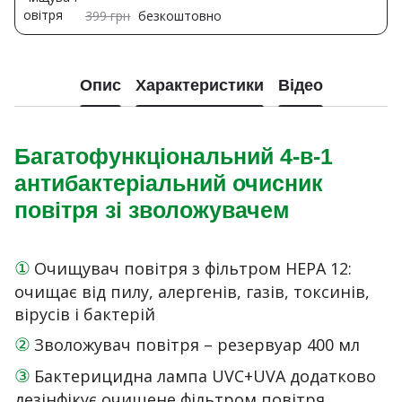
399 грн
безкоштовно
Опис
Характеристики
Відео
Багатофункціональний 4-в-1
антибактеріальний очисник
повітря зі зволожувачем
①
Очищувач повітря з фільтром HEPA 12:
очищає від пилу, алергенів, газів, токсинів,
вірусів і бактерій
②
Зволожувач повітря – резервуар 400 мл
③
Бактерицидна лампа UVC+UVA додатково
дезінфікує очищене фільтром повітря