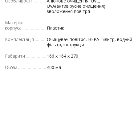
Особливості
Аніонове очищення, UVC,
UVA(антивірусне очищення),
зволоження повітря
Матеріал
корпуса
Пластик
Комплектація
Очищувач повітря, HEPA фільтр, водний
фільтр, інструкція
Габарити
166 x 164 x 270
Об'єм
400 мл