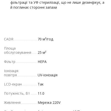
фільтрації та УФ стерилізації, що не лише дезинфікує, а
й поглинає сторонні запахи
CADR
70 м³/год.
Площа
обслуговування
25 м²
Фільтр
HEPA
Іонізація
повітря
UV-іонізація
LCD-екран
Так
Потужність, Вт
11.0
Живлення
Мережа 220V