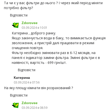
Та чи є у вас фільтри до нього ? І через який період міняти
потрібно фільтр?
Відповісти
Zdorovee
03.09.2024 в 10:01
Катерина , доброго ранку.
Якщо закінчується вода в баку, то вимикається функція
зволоження, а пристрій далі працювати в режимі
очищення повітря.
Фільтр необхідно змінювати раз в 6-12 місяців, на
панелі є індикатор заміни фільтра. Змінні фільтри є в
наявності, вартість - 699 грн/шт.
Відповісти
Катерина
03.09.2024 в 07:56
На яку площу кімнати він розрахований ?
Відповісти
Zdorovee
03.09.2024 в 08:59