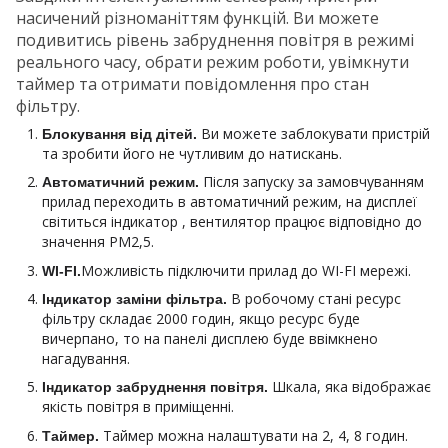
насичений різноманіттям функцій. Ви можете
подивитись рівень забруднення повітря в режимі
реального часу, обрати режим роботи, увімкнути
таймер та отримати повідомлення про стан
фільтру.
Ви можете заблокувати пристрій
Блокування від дітей.
та зробити його не чутливим до натискань.
Після запуску за замовчуванням
Автоматичний режим.
прилад переходить в автоматичний режим, на дисплеї
світиться індикатор , вентилятор працює відповідно до
значення PM2,5.
Можливість підключити прилад до WI-FI мережі.
WI-FI.
В робочому стані ресурс
Індикатор заміни фільтра.
фільтру складає 2000 годин, якщо ресурс буде
вичерпано, то на панелі дисплею буде ввімкнено
нагадування.
Шкала, яка відображає
Індикатор забруднення повітря.
якість повітря в приміщенні.
Таймер можна налаштувати на 2, 4, 8 годин.
Таймер.