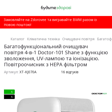
Замовляйте на Zdorovee та вигравайте BMW разом із
Новою поштою!
Каталог
Кліматична техніка
Очищувачі повітря
Багатофу
Багатофункціональний очищувач
повітря 4-в-1 Doctor-101 Shane з функцією
зволоження, UV-лампою та іонізацією.
Повітроочисник з HEPA фільтром
Артикул:
ХТ-KJ070A
16 відгуків
6
6