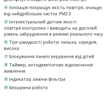
④
Іонізація покращує якість повітря, очищує
від найдрібніших часток PM2.5
⑤
Інтелектуальний датчик якості
повітря контролює і виводить на дисплей
рівень забруднення в режимі реального часу
⑥
Три швидкості роботи: низька, середня,
висока
⑦
Блокування панелі керування від дітей
⑧
Таймер, антидемпінгове відключення
живлення
⑨
Індикатор заміни фільтра
⑩
Безшумна робота