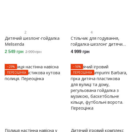
2
4
Дитячий шезлонг-гойдалка
Стільчик для годування,
Melisenda
гойдалка-шезлонг дитячий
Lumpurini Maglorio 3-в-1 з
2 549 грн
4 999 грн
2 999 грн
регулюванням висоти
−29%
−16%
ПЕРЕОЦІНКА
ПЕРЕОЦІНКА
Полиця настінна навісна у
Дитячий ігровий комплекс