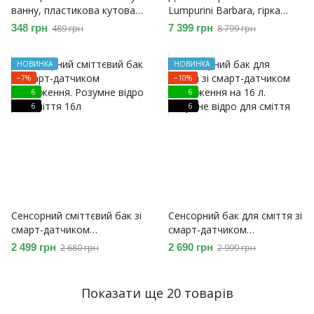
ванну, пластикова кутова
Lumpurini Barbara, гірка
полиця. Переоцінка
дитяча пластикова для
348 грн
7 399 грн
489 грн
8 799 грн
вулиці та дому,
регульована гойдалка з
НОВИНКА
НОВИНКА
музикою, баскетбольне
−7%
−10%
кільце, футбольні ворота.
6
6
Переоцінка
6
6
Сенсорний сміттєвий бак зі
Сенсорний бак для сміття зі
смарт-датчиком
смарт-датчиком
наближення. Розумне відро
наближення на 16 л.
2 499 грн
2 690 грн
2 680 грн
2 999 грн
для сміття 16л
Розумне відро для сміття
Показати ще 20 товарів