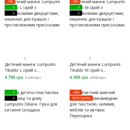
−9%
−8%
6
6
6
6
3
3
Дитячий манеж Lumpurini
Дитячий манеж Lumpurini
Tibaldo L сірий з
Tibaldo M сірий з
пластиковими дверцятами,
пластиковими дверцятами,
4 799 грн
4 499 грн
5 299 грн
4 899 грн
кишенею для іграшок і
кишенею для іграшок і
протиковзкими присосками
протиковзкими присосками
6
−48%
6
ПЕРЕОЦІНКА