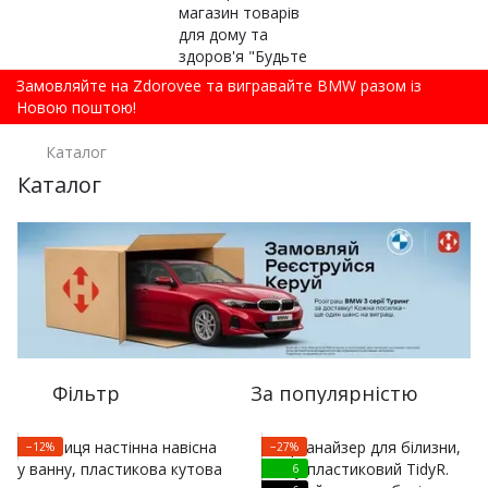
Замовляйте на Zdorovee та вигравайте BMW разом із
Новою поштою!
Каталог
Каталог
Фільтр
За популярністю
−12%
−27%
6