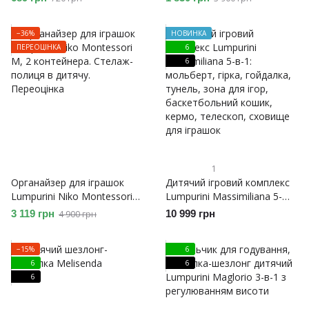
переносний, набір із 5
контейнерів. Переоцінка
−36%
НОВИНКА
ПЕРЕОЦІНКА
6
6
1
Органайзер для іграшок
Дитячий ігровий комплекс
Lumpurini Niko Montessori
Lumpurini Massimiliana 5-
М, 2 контейнера. Стелаж-
в-1: мольберт, гірка,
3 119 грн
10 999 грн
4 900 грн
полиця в дитячу.
гойдалка, тунель, зона для
Переоцінка
ігор, баскетбольний кошик,
−15%
6
кермо, телескоп, сховище
6
6
для іграшок
6