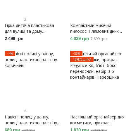
2
Гірка дитяча пластикова
Компактний миючий
для вулиці та дому
пилосос. Плямовивідник
Lumpurini Diliana. Гірка для
для текстилю, килимів,
2 499 грн
4 039 грн
7 699 грн
катання складана
меблів та автівки.
Переоцінка
−4%
−53%
ПЕРЕОЦІНКА
6
Навісні полиці у ванну,
Настільний органайзер для
полиці пластикові на стіну
косметики, прикрас
коричневі
Elegance Kit, б'юті бокс
689 грн
1 830 грн
720 грн
3 900 грн