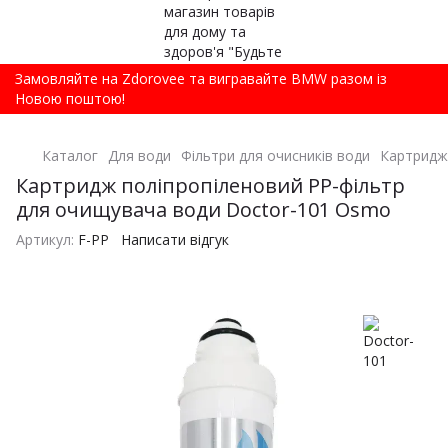
Замовляйте на Zdorovee та вигравайте BMW разом із
Новою поштою!
Каталог
Для води
Фільтри для очисників води
Картридж
Картридж поліпропіленовий PP-фільтр
для очищувача води Doctor-101 Osmo
Артикул:
F-PP
Написати відгук