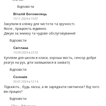
Відповісти
Віталій Богомолець
19.11.2024 в 10:07
Закупили в клініку для чистоти та зручності.
Якісні , працюють відмінно.
Дякую за знижку та чудове обслуговування!
Відповісти
Світлана
10.09.2024 в 23:32
Купляли для школи в класи, хороша якість, сенсор добре
реагує на рух, діти залишилися в захваті)
Відповісти
Соломія
30.07.2024 в 12:14
Підкажіть , будь ласка, а як заряджати смітничок? Від чого
він працює?
Відповісти
Zdorovee