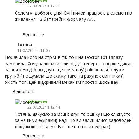
02.08.2024 в 12:31
Соломія, доброго дня! Смітничок працює від елементів
живлення - 2 батарейки формату AA .
Відповісти
Тетяна
11.07.2024 в 11:05
Побачила його на стрімі в тік тоці на Doctor 101 і зразу
замовила. Хочу залишити свій відгук тепер) По перше дякую
за знижечку) А по друге, це прям вау)) він реально дуже
крутий ( не думала що скажу таке на рахунок смітника))
Якість топ, цей відкривний механізм просто щось вау)
Відповісти
Zdorovee
22.07.2024 в 12:44
Тетяна, дякуємо за Ваш відгук та оцінку і що слідкуєте
за нашими ефірами) Раді що ви залишилися задоволені
покупкою і чекаємо Вас ще на наших ефірах)
Відповісти