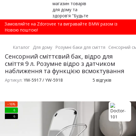
Замовляйте на Zdorovee та вигравайте BMW разом із
Новою поштою!
Каталог
Для дому
Розумні баки для сміття
Сенсорний см
Сенсорний сміттєвий бак, відро для
сміття 9 л. Розумне відро з датчиком
наближення та функцією всмоктування
Артикул:
YW-5917 / YW-5918
5 відгуків
−16%
6
6