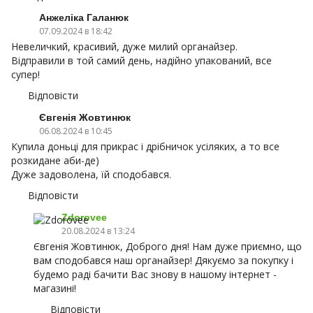
Анжеліка Галанюк
07.09.2024 в 18:42
Невеличкий, красивий, дуже милий органайзер.
Відправили в той самий день, надійно упакований, все
супер!
Відповісти
Євгенія Жовтинюк
06.08.2024 в 10:45
Купила доньці для прикрас і дрібничок усіляких, а то все
розкидане аби-де)
Дуже задоволена, їй сподобався.
Відповісти
Zdorovee
20.08.2024 в 13:24
Євгенія Жовтинюк, Доброго дня! Нам дуже приємно, що
вам сподобався наш органайзер! Дякуємо за покупку і
будемо раді бачити Вас знову в нашому інтернет -
магазині!
Відповісти