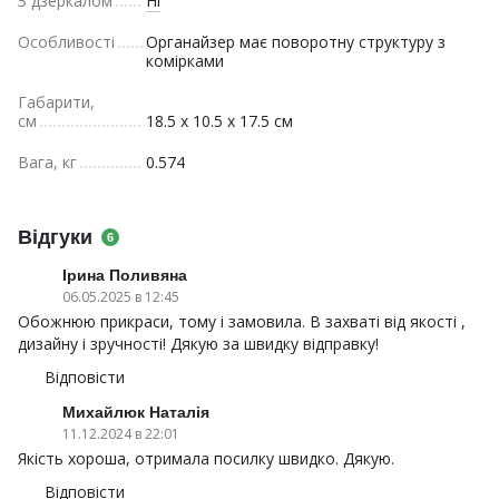
З дзеркалом
Ні
Особливості
Органайзер має поворотну структуру з
комірками
Габарити,
см
18.5 x 10.5 x 17.5 см
Вага, кг
0.574
Відгуки
6
Ірина Поливяна
06.05.2025 в 12:45
Обожнюю прикраси, тому і замовила. В захваті від якості ,
дизайну і зручності! Дякую за швидку відправку!
Відповісти
Михайлюк Наталія
11.12.2024 в 22:01
Якість хороша, отримала посилку швидко. Дякую.
Відповісти