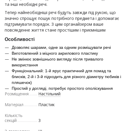
та інші необхідні речі.
Тепер найнеобхідніші речі будуть завжди під рукою, що
значно спрощує пошук потрібного предмета і допомагає
підтримувати порядок. З цим органайзером ваше
повсякденне життя стане простішим і приємнішим
Особливості
Дозволяє шарами, одне за одним розміщувати речі
Виготовлений з міцного акрилового пластику
Не змінює зовнішнього вигляду після тривалого
використання
Функціональний: 1-й ярус практичний для помад та
блисків, 2-й і 3-й підходить для різного діаметру тюбиків і
пляшечок)
Простий у догляді, потребує простого ополіскування
Розміщення
Настільний
Матеріал
Пластик
Кількість
секцій
3