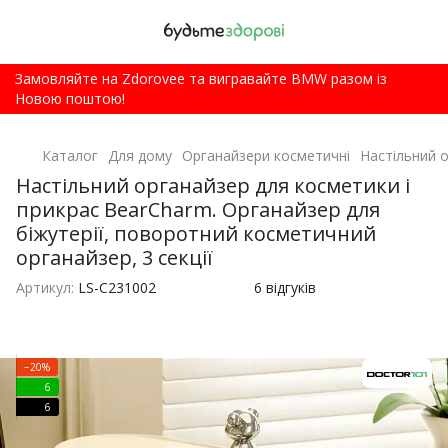
Замовляйте на Zdorovee та вигравайте BMW разом із
Новою поштою!
Каталог
Для дому
Органайзери косметичні
Настільний о
Настільний органайзер для косметики і
прикрас BearCharm. Органайзер для
біжутерії, поворотний косметичний
органайзер, 3 секції
Артикул:
LS-C231002
6 відгуків
−20%
6
6