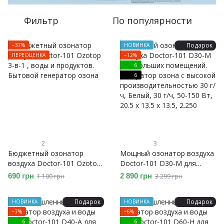
Фильтр
По популярности
Подарок
−37%
НОВИНКА
ПЕРЕОЦЕНКА
−12%
6
6
2
3
Бюджетный озонатор
Мощный озонатор воздуха
воздуха Doctor-101 Ozotop
Doctor-101 D30-M для
3-в-1 , воды и продуктов.
больших помещений.
690 грн
2 890 грн
1 100 грн
3 299 грн
Бытовой генератор озона
Генератор озона с высокой
производительностью 30 г/
Подарок
Подарок
НОВИНКА
НОВИНКА
ч
−7%
−6%
6
6