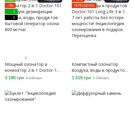
озонирования в подарок
аккумулятором и зарядкой
−5%
ПЕРЕОЦЕНКА
от USB
6
6
8
Мощный озонатор и
Компактный озонатор
ионизатор 2-в-1 Doctor-101
воздуха, воды и продуктов
Skylar для дезинфекции
Doctor-101 Long Life 3-в-1.
3 190 грн
1 519 грн
3 349 грн
1 790 грн
воздуха, воды, продуктов.
7 лет работы без потери
Бытовой генератор озона
мощности! Энциклопедия
800 мг/час
озонирования в подарок.
Переоценка