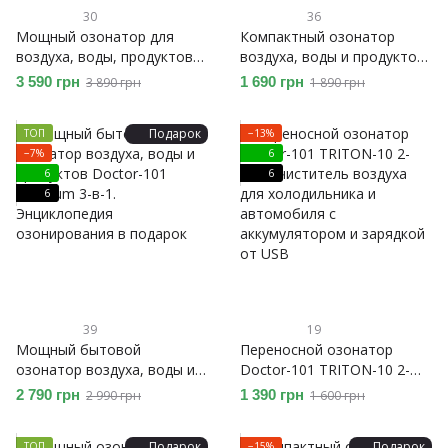
30
36
Мощный озонатор для
Компактный озонатор
воздуха, воды, продуктов
воздуха, воды и продуктов
Doctor-101 Catalina PLUS 2-
Doctor-101 Long Life 3-в-1.
3 590 грн
1 690 грн
3 890 грн
1 890 грн
в-1 с LED дисплеем и
7 лет работы без потери
таймером. Энциклопедия
мощности! Энциклопедия
Подарок
ТОП
−13%
озонирования в подарок
озонирования в подарок
−7%
6
6
6
6
39
19
Мощный бытовой
Переносной озонатор
озонатор воздуха, воды и
Doctor-101 TRITON-10 2-
продуктов Doctor-101
в-1, очиститель воздуха
2 790 грн
1 390 грн
2 990 грн
1 600 грн
Premium 3-в-1.
для холодильника и
Энциклопедия
автомобиля с
Подарок
Подарок
ТОП
−15%