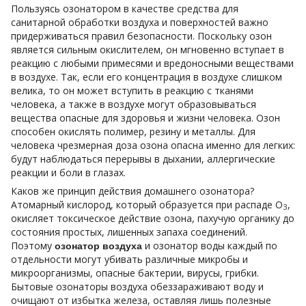
Пользуясь озонатором в качестве средства для
санитарной обработки воздуха и поверхностей важно
придерживаться правил безопасности. Поскольку озон
является сильным окислителем, он мгновенно вступает в
реакцию с любыми примесями и вредоносными веществами
в воздухе. Так, если его концентрация в воздухе слишком
велика, то он может вступить в реакцию с тканями
человека, а также в воздухе могут образовываться
вещества опасные для здоровья и жизни человека. Озон
способен окислять полимер, резину и металлы. Для
человека чрезмерная доза озона опасна именно для легких:
будут наблюдаться перерывы в дыхании, аллергические
реакции и боли в глазах.
Каков же принцип действия домашнего озонатора?
Атомарный кислород, который образуется при распаде О
,
З
окисляет токсическое действие озона, пахучую органику до
состояния простых, лишенных запаха соединений.
Поэтому
и озонатор воды каждый по
озонатор воздуха
отдельности могут убивать различные микробы и
микроорганизмы, опасные бактерии, вирусы, грибки.
Бытовые озонаторы воздуха обеззараживают воду и
очищают от избытка железа, оставляя лишь полезные