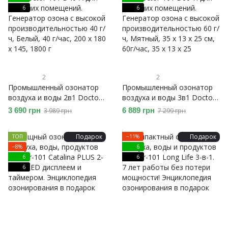
6
6
2
2
Промышленный озонатор
Промышленный озонатор
воздуха и воды 2в1 Doctor-
воздуха и воды 3в1 Doctor-
101 D40-A для больших
101 D60-H для больших
3 690 грн
6 889 грн
3 989 грн
7 299 грн
помещений. Генератор
помещений. Генератор
озона с высокой
озона с высокой
Подарок
Подарок
ТОП
−11%
производительностью 40 г/
производительностью 60 г/
−8%
6
ч
ч
6
6
6