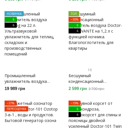
УФ лампой и пультом ДУ.
Производительный
Антибактериальный
увлажнитель воздуха для
НОВИНКА
ТОП
увлажнитель
больших помещений
6
−30%
6
6
6
16
Промышленный
Бесшумный
увлажнитель воздуха
конденсационный
PureFog на 22 л.
осушитель воздуха Doctor-
19 989 грн
2 599 грн
3 700 грн
Ультразвуковой
101 LEVANTE на 1,2 л с
увлажнитель для теплиц,
функцией ночника.
−37%
−19%
складских и
Влагопоглотитель для
ПЕРЕОЦЕНКА
6
производственных
квартиры
6
помещений