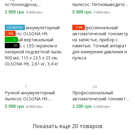
остеохондроза,
пылесос. Пятновыводитель
пневмокорсет для спины и
для текстиля, ковров,
2 999 грн
5 989 грн
3 690 грн
7 699 грн
поясницы двойной
мебели и автомобиля
усиленный Doctor-101 Twin
НОВИНКА
−14%
(TW-PNC-2)
−6%
5
10
7
24
Ручной аккумуляторный
Профессиональный
пылесос OLSONA H9.
автоматический тонометр
Мощный вертикальный
на запястье, прибор с
5 998 грн
1 190 грн
6 400 грн
1 390 грн
пылесос с LED-экраном и
памятью. Точный аппарат
лазерной подсветкой пыли
для измерения давления и
пульса
Показать еще 20 товаров