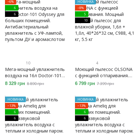
−6%
НОВИНКА
магнитной воды
охлаждением и подогревом
6
−8%
воды
6
5
10
10
4
Мега-мощный увлажнитель
Моющий пылесос OLSONA
воздуха на 16л Doctor-101
с функцией отпаривания.
Odyssey для больших
Мощный паровой пылесос
8 329 грн
6 799 грн
8 890 грн
7 399 грн
помещений.
для влажной уборки
Антибактериальный
НОВИНКА
НОВИНКА
увлажнитель с УФ-лампой,
−13%
−13%
пультом ДУ и аромаслотом
6
6
6
6