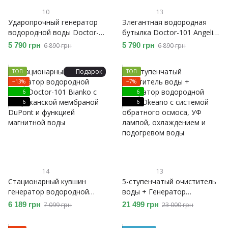
10
13
Ударопрочный генератор
Элегантная водородная
водородной воды Doctor-
бутылка Doctor-101 Angelic
101 Azure с мембраной
на 280 мл. Генератор
5 790 грн
5 790 грн
6 890 грн
6 890 грн
DuPont. Водородная
водородной воды з
бутылка на 280 мл
мембраной DuPont для
Подарок
ТОП
ТОП
любого типа воды
−13%
−7%
6
6
6
6
14
13
Стационарный кувшин
5-ступенчатый очиститель
генератор водородной
воды + Генератор
воды Doctor-101 Bianko с
водородной воды Okeano с
6 189 грн
21 499 грн
7 099 грн
23 000 грн
американской мембраной
системой обратного
DuPont и функцией
осмоса, УФ лампой,