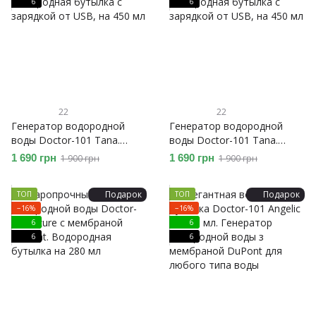
6
6
22
22
Генератор водородной
Генератор водородной
воды Doctor-101 Tana.
воды Doctor-101 Tana.
Водородная бутылка с
Водородная бутылка с
1 690 грн
1 690 грн
1 900 грн
1 900 грн
зарядкой от USB, на 450 мл
зарядкой от USB, на 450 мл
Подарок
Подарок
ТОП
ТОП
−16%
−16%
6
6
6
6