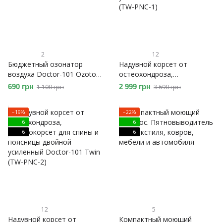
2
12
Бюджетный озонатор
Надувной корсет от
воздуха Doctor-101 Ozotop
остеохондроза,
3-в-1 , воды и продуктов.
пневмокорсет для спины и
690 грн
2 999 грн
1 100 грн
3 690 грн
Бытовой генератор озона
поясницы двойной
усиленный Doctor-101 Twin
−19%
−22%
(TW-PNC-1)
6
6
6
6
12
5
Надувной корсет от
Компактный моющий