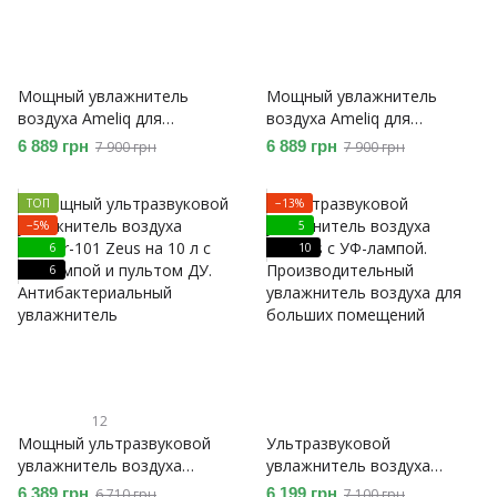
Мощный увлажнитель
Мощный увлажнитель
воздуха Ameliq для
воздуха Ameliq для
больших помещений.
больших помещений.
6 889 грн
6 889 грн
7 900 грн
7 900 грн
Ультразвуковой
Ультразвуковой
увлажнитель воздуха с
увлажнитель воздуха с
ТОП
−13%
теплым и холодным паром.
теплым и холодным паром.
−5%
5
6
10
6
12
Мощный ультразвуковой
Ультразвуковой
увлажнитель воздуха
увлажнитель воздуха
Doctor-101 Zeus на 10 л с
Phineus с УФ-лампой.
6 389 грн
6 199 грн
6 710 грн
7 100 грн