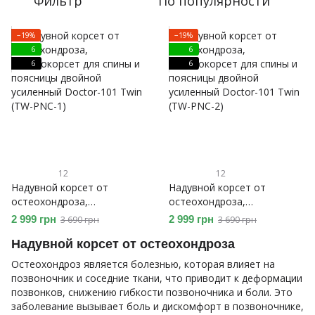
Фильтр
По популярности
−19%
−19%
6
6
6
6
12
12
Надувной корсет от
Надувной корсет от
остеохондроза,
остеохондроза,
пневмокорсет для спины и
пневмокорсет для спины и
2 999 грн
2 999 грн
3 690 грн
3 690 грн
поясницы двойной
поясницы двойной
усиленный Doctor-101 Twin
Надувной корсет от остеохондроза
усиленный Doctor-101 Twin
(TW-PNC-1)
(TW-PNC-2)
Остеохондроз является болезнью, которая влияет на
позвоночник и соседние ткани, что приводит к деформации
позвонков, снижению гибкости позвоночника и боли. Это
заболевание вызывает боль и дискомфорт в позвоночнике,