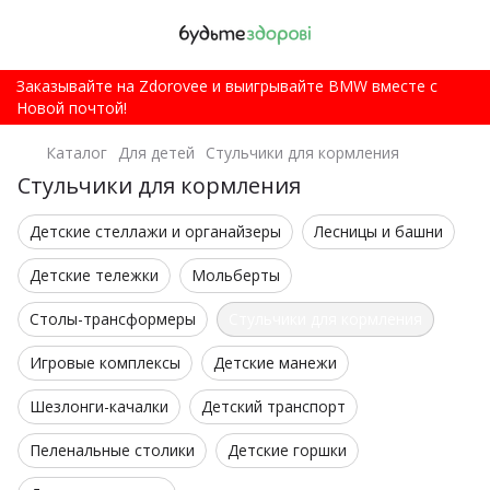
Заказывайте на Zdorovee и выигрывайте BMW вместе с
Новой почтой!
Каталог
Для детей
Стульчики для кормления
Стульчики для кормления
Детские стеллажи и органайзеры
Лесницы и башни
Детские тележки
Мольберты
Столы-трансформеры
Стульчики для кормления
Игровые комплексы
Детские манежи
Шезлонги-качалки
Детский транспорт
Пеленальные столики
Детские горшки