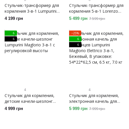
Стульчик-трансформер для
Стульчик-трансформер для
кормления 3-в-1 Lumpurini
кормления 5-в-1 Lorenzo
Damiano, подставка для
Pranzo, столик со
4 199 грн
5 499 грн
7 599 грн
ребенка, для кормления за
стульчиком детский,
обеденным столом.
мольберт, доска для
6
−25%
Детская башня помощник
конструирования
6
6
Монтессори
6
4
4
Стульчик для кормления,
Стульчик для кормления,
детские качели-шезлонг
электронная качель для
Lumpurini Maglorio 3-в-1 с
младенцев Lumpurini
4 999 грн
5 999 грн
7 999 грн
регулировкой высоты
Maglorio Elettrico 3-в-1