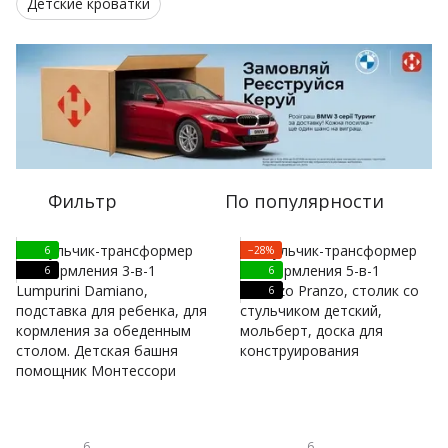
Детские кроватки
Фильтр
По популярности
6
−28%
6
6
6
6
6