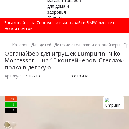
Заказывайте на Zdorovee и выигрывайте BMW вместе с
Новой почтой!
Каталог
Для детей
Детские стеллажи и органайзеры
Ор
Органайзер для игрушек Lumpurini Niko
Montessori L на 10 контейнеров. Стеллаж-
полка в детскую
Артикул:
KYHG7131
3 отзыва
−12%
6
6