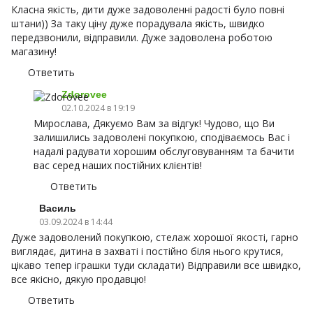
Класна якість, дити дуже задоволенні радості було повні
штани)) За таку ціну дуже порадувала якість, швидко
передзвонили, відправили. Дуже задоволена роботою
магазину!
Ответить
Zdorovee
02.10.2024 в 19:19
Мирослава, Дякуємо Вам за відгук! Чудово, що Ви
залишились задоволені покупкою, сподіваємось Вас і
надалі радувати хорошим обслуговуванням та бачити
вас серед наших постійних клієнтів!
Ответить
Василь
03.09.2024 в 14:44
Дуже задоволений покупкою, стелаж хорошої якості, гарно
виглядає, дитина в захваті і постійно біля нього крутися,
цікаво тепер іграшки туди складати) Відправили все швидко,
все якісно, дякую продавцю!
Ответить