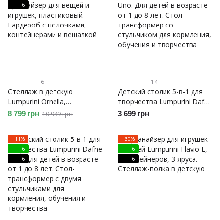
6
полками для книг и игрушек
6
14
Стеллаж в детскую
Детский столик 5-в-1 для
Lumpurini Ornella,
творчества Lumpurini Dafne
органайзер для вещей и
Uno. Для детей в возрасте
8 799 грн
3 699 грн
10 989 грн
игрушек, пластиковый.
от 1 до 8 лет. Стол-
Гардероб с полочками,
трансформер со
−11%
−30%
контейнерами и вешалкой
стульчиком для кормления,
6
6
обучения и творчества
6
6