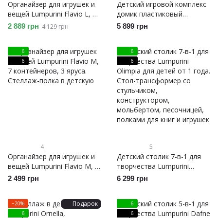
Органайзер для игрушек и
Детский игровой комплекс
вещей Lumpurini Flavio L, 9
домик пластиковый
контейнеров, 3 яруса.
Lumpurini Ayser-casa с
2 889 грн
5 899 грн
4 129 грн
Стеллаж-полка в детскую
контейнерами для игрушек,
столиком с конструктором
6
6
и навесом
6
6
4
5
Органайзер для игрушек и
Детский столик 7-в-1 для
вещей Lumpurini Flavio M, 7
творчества Lumpurini
контейнеров, 3 яруса.
Olimpia для детей от 1 года.
2 499 грн
6 299 грн
Стеллаж-полка в детскую
Стол-трансформер со
стульчиком,
Подарок
−20%
6
конструктором,
6
6
мольбертом, песочницей,