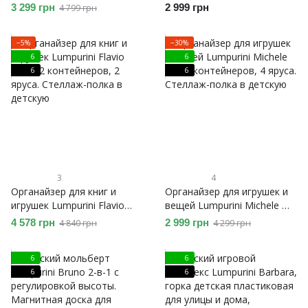
12 контейнеров, 4 яруса.
Missi Vario 2-в-1 с
3 299 грн
2 999 грн
4 799 грн
Стеллаж-полка в детскую
регулировкой высоты,
магнитной доской для
−5%
−30%
рисования и
6
6
конструктором.
6
6
3
4
Органайзер для книг и
Органайзер для игрушек и
игрушек Lumpurini Flavio
вещей Lumpurini Michele M,
Mio, 12 контейнеров, 2
10 контейнеров, 4 яруса.
4 578 грн
2 999 грн
4 840 грн
4 299 грн
яруса. Стеллаж-полка в
Стеллаж-полка в детскую
детскую
6
6
6
6