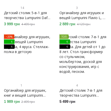
14
3
Детский столик 5-в-1 для
Органайзер для игрушек и
творчества Lumpurini Dafne
вещей Lumpurini Flavio L, 9
Duo. Для детей в возрасте
контейнеров, 3 яруса.
3 999 грн
2 889 грн
4 499 грн
4 129 грн
от 1 до 8 лет. Стол-
Стеллаж-полка в детскую
трансформер с двумя
−20%
ТОП
стульчиками для
6
6
кормления, обучения и
6
6
творчества
1
4
Органайзер для игрушек,
Детский столик 7-в-1 для
книг и вещей Lumpurini
творчества Lumpurini
Edgarda, 4 яруса. Стеллаж-
Paoletta. Для детей от 1 до
1 989 грн
5 499 грн
2 499 грн
полка в детскую
8 лет. Стол-трансформер
со стульчиком,