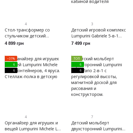
4
3
Стол-трансформер со
Детский игровой комплекс
стульчиком детский
Lumpurini Gabriele 5-в-1
Lumpurini Denise, стол для
горка детская пластиковая
4 899 грн
7 499 грн
творчества с двумя
для улицы и дома с
магнитными досками, с
качелями, баскетбольной
−31%
ТОП
мольбертом
корзиной и кабиной
6
6
водителя
6
6
4
7
Органайзер для игрушек и
Детский мольберт
вещей Lumpurini Michele L,
двухсторонний Lumpurini