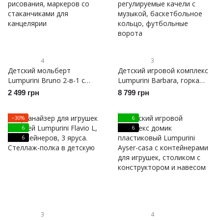
4
3
Детский мольберт
Детский игровой комплекс
Lumpurini Bruno 2-в-1 с
Lumpurini Barbara, горка
регулировкой высоты.
детская пластиковая для
2 499 грн
8 799 грн
Магнитная доска для
улицы и дома,
рисования, маркеров со
регулируемые качели с
−30%
6
стаканчиками для
музыкой, баскетбольное
6
6
канцелярии
кольцо, футбольные
6
ворота
3
4