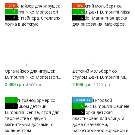
−20%
−20%
6
6
6
6
3
5
Органайзер для игрушек
Детский мольберт со
Lumpurini Niko Montessori
стулом 2-в-1 Lumpurini Missi
М, 2 контейнера. Стеллаж-
Comodo. Магнитная доска
3 899 грн
2 999 грн
4 900 грн
3 729 грн
полка в детскую
для рисования, маркеров
6
НОВИНКА
6
6
6