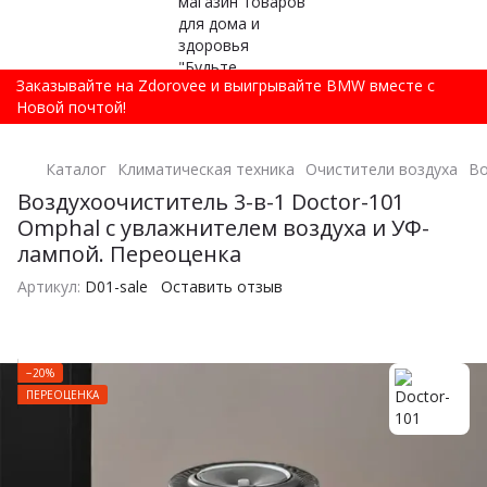
Заказывайте на Zdorovee и выигрывайте BMW вместе с
Новой почтой!
Каталог
Климатическая техника
Очистители воздуха
Во
Воздухоочиститель 3-в-1 Doctor-101
Omphal с увлажнителем воздуха и УФ-
лампой. Переоценка
Артикул:
D01-sale
Оставить отзыв
−20%
ПЕРЕОЦЕНКА