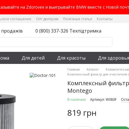
казывайте на Zdorovee и выигрывайте BMW вместе с Новой почт
ьское соглашение
Опт дилерам
Полезные статьи
Контакты
л продажів
0 (800) 337-326 Техпідтримка
дома
Для детей
Для красоты
Для здоровь
Главная
Каталог
Климатическа
Комплексный фильтр для очистителя в
Комплексный фильтр 
Montego
В наличии
Артикул: W080F
Оста
819 грн