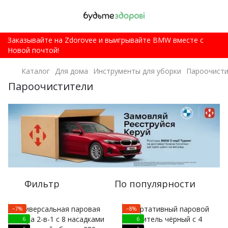
Заказывайте на Zdorovee и выигрывайте BMW вместе с
Новой почтой!
Каталог
Для дома
Инструменты для уборки
Пароочист
Пароочистители
Фильтр
По популярности
−7%
−8%
6
6