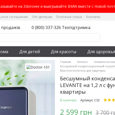
казывайте на Zdorovee и выигрывайте BMW вместе с Новой почт
ьское соглашение
Опт дилерам
Полезные статьи
Контакты
л продажів
0 (800) 337-326 Техпідтримка
дома
Для детей
Для красоты
Для здоровь
Главная
Каталог
Климатическа
Бесшумный конденсационный осушитель
Влагопоглотитель для квартиры
Бесшумный конденса
LEVANTE на 1,2 л с ф
квартиры
В наличии
Артикул: CS3
2 599 грн
3 700 г