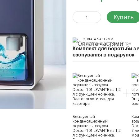
Купить
ОПЛАТА ЧАСТЯМИ
6 платежей по 433.17 грн
Комплект для боротьби з 
озонування в подарунок
Бесшумный
Ком
конденсационный
воз
осушитель воздуха
Doct
Doctor-101 LEVANTE на 1,2
7 л
л с функцией ночника.
мощ