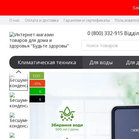
Перейти к основному контенту
За
О нас
Оплата и доставка
Гарантии и сертификаты
Пользовател
Заказывай доставку - распаковывай BMW
0 (800) 332-915 Відді
Климатическая техника
Для воды
Для 
ТОП
−30%
6
6