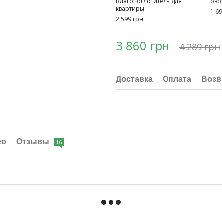
Влагопоглотитель для
озо
квартиры
1 6
2 599 грн
3 860 грн
4 289 грн
Доставка
Оплата
Возв
ео
Отзывы
16