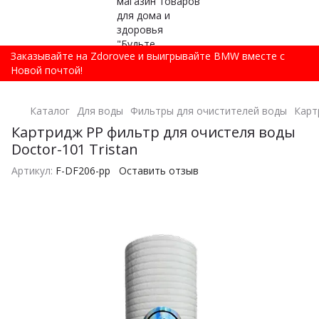
Заказывайте на Zdorovee и выигрывайте BMW вместе с
Новой почтой!
Каталог
Для воды
Фильтры для очистителей воды
Карт
Картридж PP фильтр для очистеля воды
Doctor-101 Tristan
Артикул:
F-DF206-pp
Оставить отзыв