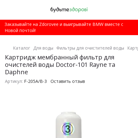
Заказывайте на Zdorovee и выигрывайте BMW вместе с
Новой почтой!
Каталог
Для воды
Фильтры для очистителей воды
Карт
Картридж мембранный фильтр для
очистелей воды Doctor-101 Rayne та
Daphne
Артикул:
F-205А/В-3
Оставить отзыв