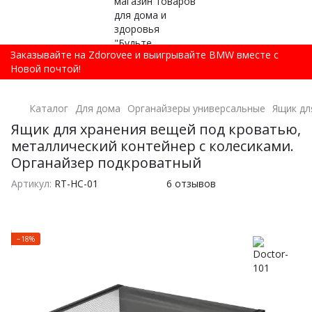
Заказывайте на Zdorovee и выигрывайте BMW вместе с
Новой почтой!
Каталог
Для дома
Органайзеры универсальные
Ящик дл
Ящик для хранения вещей под кроватью,
металлический контейнер с колесиками.
Органайзер подкроватный
Артикул:
RT-HC-01
6 отзывов
−18%