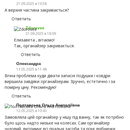
21.09.2025 в 10:58
А верхня частина закривається?
Ответить
Zdorovee
21.09.2025 в 18:09
Єлизавета , вітаємо!
Так, органайзер закривається.
Ответить
Олександра
13.05.2025 в 11:48
Вічна проблема куди дівати запасні подушки і ковдри
вирішила завдяки органайзерам. Зручно, естетично і за
помірну ціну. Рекомендую!
Ответить
Полтавська Ольга Анатоліївна
12.05.2025 в 10:43
Замовляла цей органайзер у нішу під ванну, так як потрібно
було щось надто низьке на колесах. Сам органайзер
чудовий, витримує всі пральні засоби та різні дрібнички