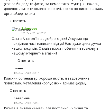
(хотіла би додати фото, та немає такої функції). Нажаль,
довелось змінити колеса на нижчі, так як по висоті нажаль
органайзер не вліз
Ответить
Zdorovee
12.05.2025 в 12:31
Ольга Анатоліївна , доброго дня! Дякуємо що
приділили час і написали відгук! Нам дуже цінна думка
наших покупців. Сподіваємось побачити вас знову в
нашому інтернет- магазині!
Ответить
Ілона
16.09.2024 в 20:38
Класний органайзер, хороша якість, я задоволенна
повністью, металевий корпус який тримає форму.
Ответить
Катерина
16.07.2024 в 09:40
Купила в дитячу кімнату для постільної білизни та